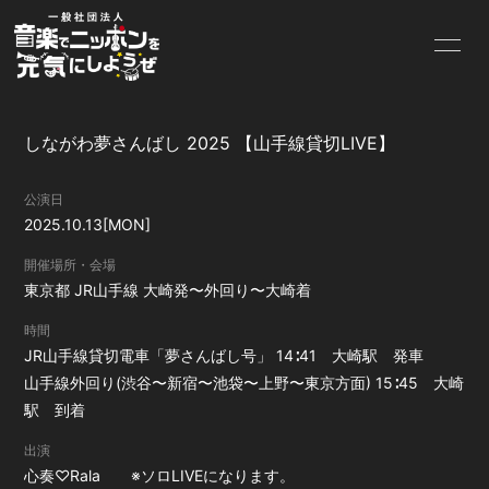
HOME
INFORMATION
しながわ夢さんばし 2025 【山手線貸切LIVE】
SCHEDULE
PROFILE
公演日
VIDEO
BLOG
2025.10.13
[MON]
PHOTO
Instagram
開催場所・会場
東京都
JR山手線 大崎発〜外回り〜大崎着
時間
JR山手線貸切電車「夢さんばし号」 14∶41 大崎駅 発車
山手線外回り(渋谷〜新宿〜池袋〜上野〜東京方面) 15∶45 大崎
無料会員登録
ログイン
駅 到着
出演
心奏♡Rala ※ソロLIVEになります。