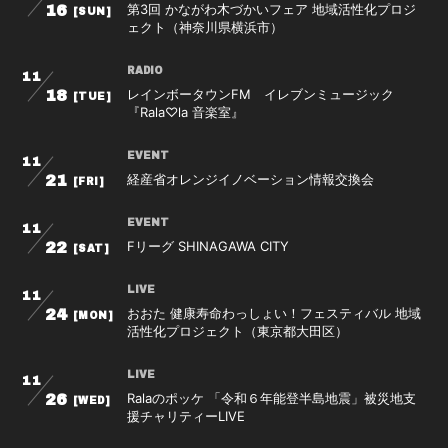
第3回 かながわ木づかいフェア 地域活性化プロジ
16
[SUN]
ェクト（神奈川県横浜市）
RADIO
11
レインボータウンFM イレブンミュージック
18
[TUE]
『Rala♡la 音楽室』
EVENT
11
経産省オレンジイノベーション情報交換会
21
[FRI]
EVENT
11
Fリーグ SHINAGAWA CITY
22
[SAT]
LIVE
11
おおた 健康寿命わっしょい！フェスティバル 地域
24
[MON]
活性化プロジェクト（東京都大田区）
LIVE
11
Ralaのポッケ 「令和６年能登半島地震」被災地支
26
[WED]
援チャリティーLIVE