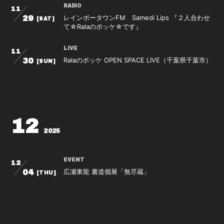
RADIO
11
レインボータウンFM Samedi Lips 『２人合わせ
29
[SAT]
て☆Ralaのポッケ☆です』
LIVE
11
Ralaのポッケ OPEN SPACE LIVE（千葉県千葉市）
30
[SUN]
12
2025
EVENT
12
広瀬東龍 書道個展「無尽蔵」
04
[THU]
EVENT
12
大日本プロレス「商店街プロレス」(神奈川県横浜
06
[SAT]
市)