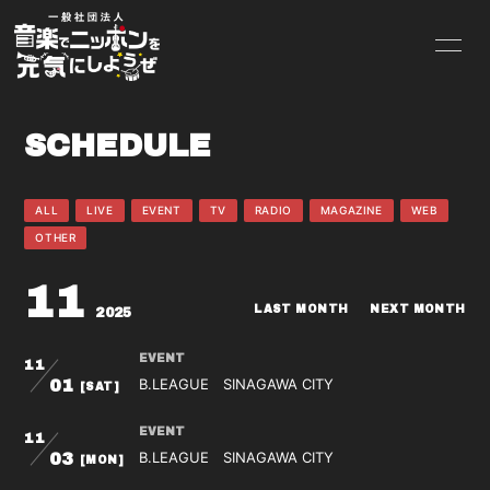
HOME
INFORMATION
SCHEDULE
SCHEDULE
PROFILE
VIDEO
BLOG
ALL
LIVE
EVENT
TV
RADIO
MAGAZINE
WEB
OTHER
PHOTO
Instagram
11
LAST MONTH
NEXT MONTH
2025
EVENT
11
B.LEAGUE SINAGAWA CITY
01
[SAT]
無料会員登録
ログイン
EVENT
11
B.LEAGUE SINAGAWA CITY
03
[MON]