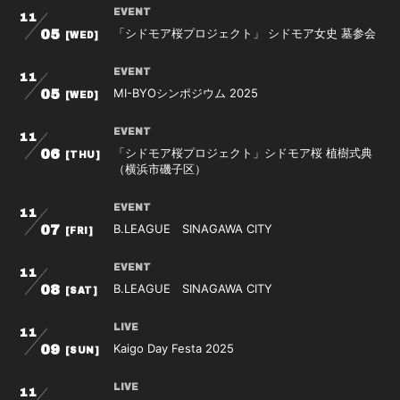
EVENT
11
「シドモア桜プロジェクト」 シドモア女史 墓参会
05
[WED]
EVENT
11
MI-BYOシンポジウム 2025
05
[WED]
EVENT
11
「シドモア桜プロジェクト」シドモア桜 植樹式典
06
[THU]
（横浜市磯子区）
EVENT
11
B.LEAGUE SINAGAWA CITY
07
[FRI]
EVENT
11
B.LEAGUE SINAGAWA CITY
08
[SAT]
LIVE
11
Kaigo Day Festa 2025
09
[SUN]
LIVE
11